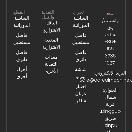
تحري
التغذية
القطع
والنقل
الشاشة
الشاشة
واتساب/
الناقل
الدورانية
الدورانية
وي
الاهتزازي
تشات:
فاصل
فاصل
المغذية
+86-
مستطيل
مستطيل
الاهتزازية
156
فاصل
فاصل
3736
معدات
دائري
دائري
1027
التغذية
شاشة
أجزاء
الأخرى
البريد الإلكتروني:
توربو
أخرى
Sale@aarealmachine
اختبار
العنوان:
غربال
شمال
شاكر
قرية
Dingguo،
طريق
Xinpu،