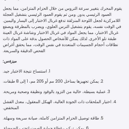
محرك بتغيير سرعة التروس من خلال الحزام المتزامن، مما يجعل
لعمود الرئيسي يدور. ومن ثم يقوم العمود الرئيسي بتشغيل العجلة
زية لجعل اللوحة المنزلقة تدفع غربال الاختبار إلى اليسار واليمين.
قت نفسه، يقوم بتشغيل الترس العلوي، ويضرب بالمطرقة ويصفع
 الاختبار، مما يجعل المواد في غربال الاختبار وشاشة غربال العينة
 تلو الأخرى. لذلك يمكن للأشخاص الحصول بدقة على المواد ذات
ات أحجام الجسيمات المتعددة في نفس الوقت، مما يحقق أغراض
الفحص الدقيقة والسريعة.
ميزة
س:
1. استنساخ نتيجة الاختبار جيد.
2. يمكن تجهيزها بمناخل 200 مم أو 205 مم، 1 إلى 8 طبقات.
3. عملية بسيطة، خالية من التزود بالوقود ونظيفة وصحية ومريحة.
 اختيار الملحقات ذات الجودة العالية، الهيكل المعقول، معدل الفشل
المنخفض.
5. طاقة توصيل الحزام المتزامن كاملة، صيانة سريعة وسهلة.
6. يمكن تركيب غطاء حماية الصوت لتجنب الضوضاء.