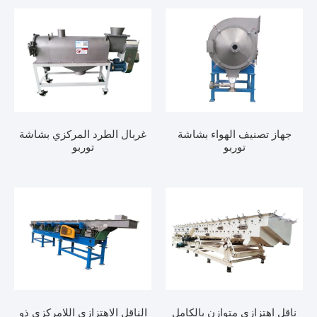
تصنيف الهواء بشاشة
غربال الطرد المركزي بشاشة
توربو
توربو
هتزازي متوازن بالكامل
الناقل الاهتزازي اللامركزي ذو