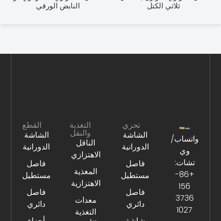
ثلاثي الكتل
النابض الورقي
تحري
التغذية
القطع
والنقل
الشاشة
الشاشة
ساب/
الناقل
الدورانية
الدورانية
ي
الاهتزازي
ات:
فاصل
فاصل
المغذية
+86-
مستطيل
مستطيل
الاهتزازية
15
فاصل
فاصل
37
معدات
دائري
دائري
102
التغذية
شاشة
أجزاء