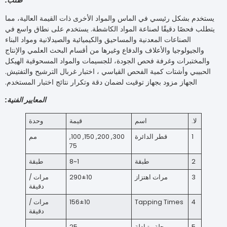
طلب
:
بشكل رئيسي في الماس والمواد الأخرى ذات القيمة العالية، مما
حصًا دقيقًا لصناعة المواد الكاشطة. يستخدم على نطاق واسع في
الصناعات المعدنية والمساحيق والكيميائية والصيدلانية ومواد البناء
يولوجيا والأعلاف والدفاع وغيرها من أقسام البحث العلمي والإنتاج
تبرات وغرفة فحص الجودة، للجسيمات والمواد المسحوقية الهيكل
ي وأشتات كمية الفحص القياسي ، اختبار غربال الترشيح والتفتيش.
لجهاز مزود بجهاز توقيت لضمان دقة وتكرار نتائج اختبار المستخدم.
المعايير الفنية
:
.
اسم
قيمة
وحدة
1
قطر الدائرة
300, 200, 150, 100,
مم
75
طبقة
1~8
طبقة
مرات اهتزاز
290±10
مرات /
دقيقة
Tapping Times
156±10
مرات /
دقيقة
رحلة متبادلة
25
مم