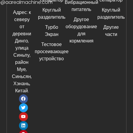
e@aarealmachine.com
Вибрационный
питатель
Круглый
Круглый
Адрес: к
разделитель
разделитель
северу
Другое
от
оборудование
Турбо
Другие
деревни
для
Экран
части
Динго,
кормления
Тестовое
улица
просеивающее
Синьпу,
устройство
район
Муе,
Синьсян,
Хэнань,
Китай.