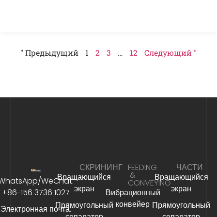
" Предыдущий
1
2
3
…
12
Следующий "
СКРИНИНГ
FEEDING
ЧАСТИ
&
Вращающийся
Вращающийся
WhatsApp/WeChat:
CONVEYING
экран
экран
+86-156 3736 1027
Вибрационный
конвейер
Прямоугольный
Прямоугольный
Электронная почта:
сепаратор
сепаратор