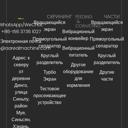
СКРИНИНГ
FEEDING
ЧАСТИ
&
Вращающийся
Вращающийся
WhatsApp/WeChat:
CONVEYING
экран
экран
+86-156 3736 1027
Вибрационный
конвейер
Прямоугольный
Прямоугольный
Электронная почта:
сепаратор
сепаратор
e@aarealmachine.com
Вибрационный
питатель
Круглый
Круглый
Адрес: к
разделитель
разделитель
северу
Другое
от
оборудование
Турбо
Другие
деревни
для
Экран
части
Динго,
кормления
Тестовое
улица
просеивающее
Синьпу,
устройство
район
Муе,
Синьсян,
Хэнань,