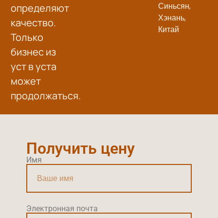
Синьсян,
определяют
Хэнань,
качество.
Китай
Только
бизнес из
уст в уста
может
продолжаться.
Получить цену
Имя
Электронная почта