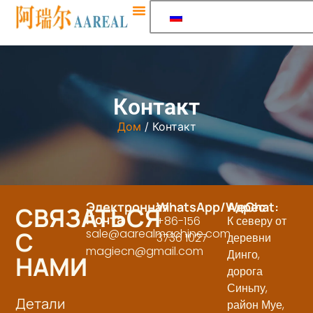
Контакт
Дом
/ Контакт
Электронная
WhatsApp/WeChat:
Адрес
СВЯЗАТЬСЯ
Почта
+86-156
К северу от
С
sale@aarealmachine.com
3736 1027
деревни
magiecn@gmail.com
Динго,
НАМИ
дорога
Синьпу,
Детали
район Муе,