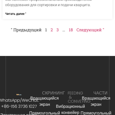
оборудования для сортировки и подачи кварцита.
Читать далее "
" Предыдущий
1
2
3
…
18
Следующий "
СКРИНИНГ
FEEDING
ЧАСТИ
&
Вращающийся
Вращающийся
WhatsApp/WeChat:
CONVEYING
экран
экран
+86-156 3736 1027
Вибрационный
конвейер
Прямоугольный
Прямоугольный