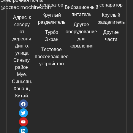
Электронная почта:
сепаратор
сепаратор
e@aarealmachine.com
Вибрационный
питатель
Круглый
Круглый
Адрес: к
разделитель
разделитель
северу
Другое
от
оборудование
Турбо
Другие
деревни
для
Экран
части
Динго,
кормления
Тестовое
улица
просеивающее
Синьпу,
устройство
район
Муе,
Синьсян,
Хэнань,
Китай.