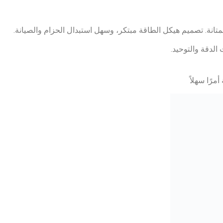
رًا سهلاً
د وتفصلها، كما أن الدوران الأفقي والموحد يجعل كل منطقة من الشا
ة.
اشة، ويمكن تحسين الشوط وسرعة الدوران في الموقع لتحسين أداء
ة لتضرب الشاشة باستمرار، بحيث يتم إخراج الجسيمات الملتصقة وال