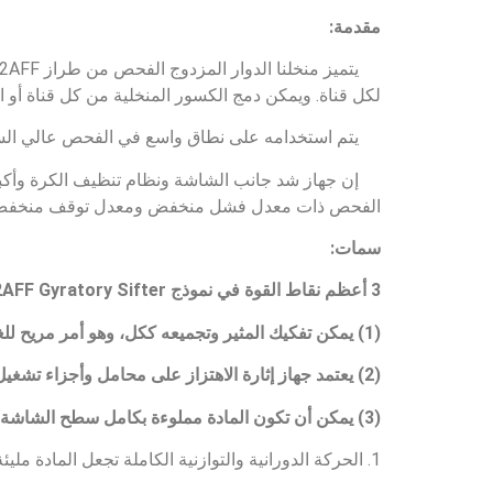
مقدمة:
لكل قناة. ويمكن دمج الكسور المنخلية من كل قناة أو ا
يتم استخدامه على نطاق واسع في الفحص عالي السعة و
إن جهاز شد جانب الشاشة ونظام تنظيف الكرة وأكب
الفحص ذات معدل فشل منخفض ومعدل توقف منخفض وتكل
سمات:
3 أعظم نقاط القوة في نموذج 2AFF Gyratory Sifter الخاص بنا مقارنة بالمنتجات التي ينتجها الموردون الصينيون الآخرون في السوق:
(1) يمكن تفكيك المثير وتجميعه ككل، وهو أمر مريح للغاية للإصلاح والصيانة؛
(2) يعتمد جهاز إثارة الاهتزاز على محامل وأجزاء تشغيل عالية الجودة، وله عمر خدمة طويل؛
(3) يمكن أن تكون المادة مملوءة بكامل سطح الشاشة، مما يؤدي إلى استخدام مساحة الشاشة بشكل فعال.
1. الحركة الدورانية والتوازنية الكاملة تجعل المادة مليئة بسطح الشاشة، وتجعل استخدام الشاشة أفضل.