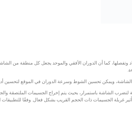
تغذية مباشرة، وهو مناسب لتوصيل النظام.
لشبكة على آلة الغربلة عدة مرات لإكمال فحص الترددات المتعددة ف
 أربع أو خمس شاشات من طبقات مركبة مزدوجة، مما يجعل الناتج أكبر، لت