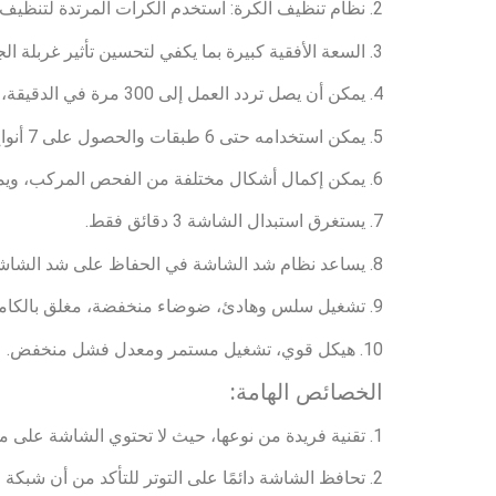
2. نظام تنظيف الكرة: استخدم الكرات المرتدة لتنظيف الشبكة بفعالية. تأثير منع الانسداد جيد.
3. السعة الأفقية كبيرة بما يكفي لتحسين تأثير غربلة الجسيمات ذات الحجم القريب بشكل فعال، مما يجعل معدل النجاح يصل إلى أعلى مستوى.
4. يمكن أن يصل تردد العمل إلى 300 مرة في الدقيقة، مما يوفر قدرة إنتاجية أكبر ودقة أعلى وكفاءة عالية وتوفير الطاقة.
5. يمكن استخدامه حتى 6 طبقات والحصول على 7 أنواع من أحجام الجسيمات، لإكمال فحص 12 شبكة ~ 325 شبكة.
6. يمكن إكمال أشكال مختلفة من الفحص المركب، ويمكن أن تصل الشاشة إلى 12 طبقة، مما يجعل الناتج أكبر.
7. يستغرق استبدال الشاشة 3 دقائق فقط.
8. يساعد نظام شد الشاشة في الحفاظ على شد الشاشة وكفاءة الفرز.
9. تشغيل سلس وهادئ، ضوضاء منخفضة، مغلق بالكامل، لا يتطاير الغبار، وصديق للبيئة.
10. هيكل قوي، تشغيل مستمر ومعدل فشل منخفض.
الخصائص الهامة:
1. تقنية فريدة من نوعها، حيث لا تحتوي الشاشة على منطقة عين عمياء.
2. تحافظ الشاشة دائمًا على التوتر للتأكد من أن شبكة الشاشة لن تتسبب في العمى وضمان تأثير الفحص.