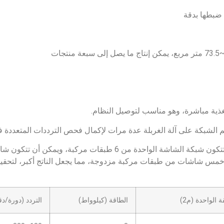
الواحدة (م2)
الطاقة (كيلوواط)
التردد (دورة/دق
180~330
3
3
4
4
5.5
5.5
7.5