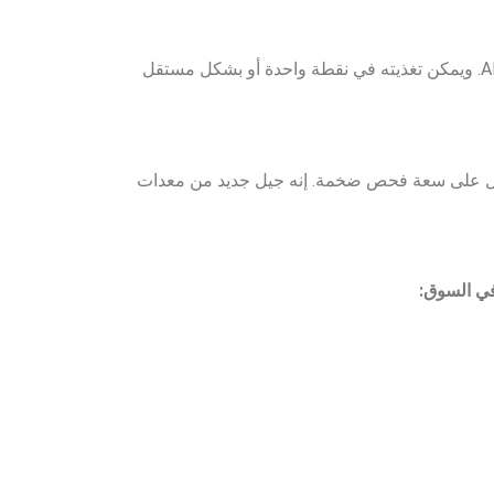
يتميز منخلنا الدوار المزدوج الفحص من طراز 2AFF بسعة أعلى من منخل AF أحادي السطح. فهو يتمتع بجميع مزايا طراز AF. ويمكن تغذيته في نقطة واحدة أو بشكل مستقل
ل على سعة فحص ضخمة. إنه جيل جديد من معدات