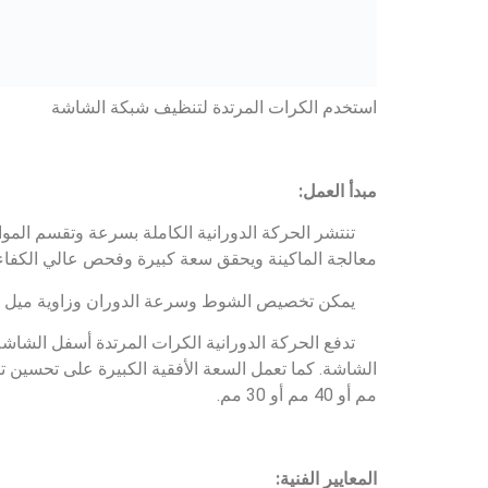
مم أو 40 مم أو 30 مم.
المعايير الفنية:
1. سرعة الدوران:
180~330 دورة في الدقيقة، ويمكن ضبطها بدقة
2. نطاق ميل الشاشة:
3°~7°
3. المنتجات:
ما يصل إلى 12 شاشة، مساحة العرض: 3~73.5 متر مربع، يمكن إنتاج ما يصل إلى سبعة منتجات
4. ضربة قابلة للتعديل:
15~50 ملم
5. المزيد من التصاميم:
شاشة التيار المعاكس:
يقع منفذ التفريغ أسفل منفذ ال
الشاشة المركبة:
يمكن دمج شاشات متعددة بنفس حجم ا
شاشات من 4 طبقات مركبة، ويمكن أن تتكون