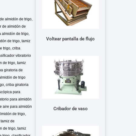
de almidón de trigo,
dor de almidón de
 almidón de trigo,
Voltear pantalla de flujo
dón de trigo, tamiz
 trigo, criba
sificador vibratorio
n de trigo, tamiz
ba giratoria de
almidón de trigo
o, criba giratoria
oscópica para
bratorio para almidón
de aire para almidón
Cribador de vaso
almidón de trigo,
, tamiz de
n de trigo, tamiz
 trigo, clasificador